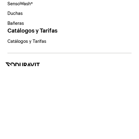
SensoWash®
Duchas
Bañeras
Catálogos y Tarifas
Catálogos y Tarifas
España | Español
Aviso legal
Política de privacidad
Sistema de denuncia
Declaración de principios
Configuración de privacidad