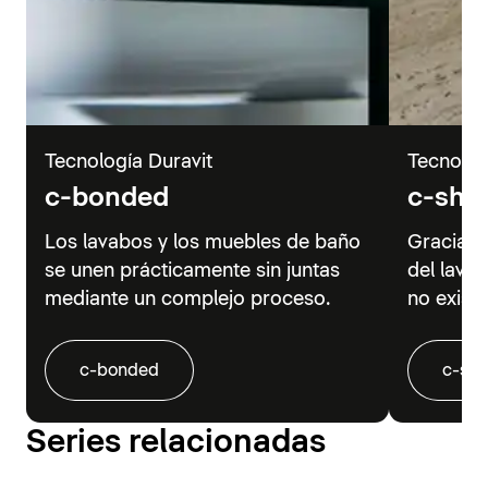
Tecnología Duravit
Tecnolog
c-bonded
c-sha
Los lavabos y los muebles de baño
Gracias 
se unen prácticamente sin juntas
del lava
mediante un complejo proceso.
no existe
c-bonded
c-sh
Series relacionadas