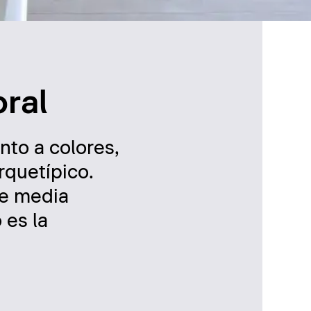
oral
nto a colores,
arquetípico.
de media
 es la