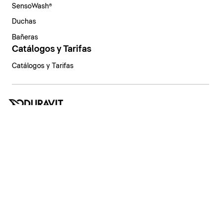
SensoWash®
Duchas
Bañeras
Catálogos y Tarifas
Catálogos y Tarifas
España | Español
Aviso legal
Política de privacidad
Sistema de denuncia
Declaración de principios
Configuración de privacidad