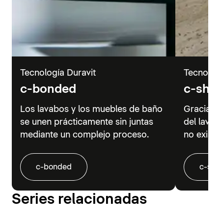
Tecnología Duravit
Tecnolog
c-bonded
c-sha
Los lavabos y los muebles de baño
Gracias 
se unen prácticamente sin juntas
del lava
mediante un complejo proceso.
no existe
c-bonded
c-sh
Series relacionadas