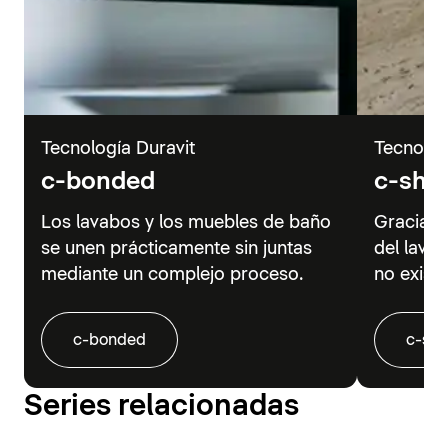
Tecnología Duravit
Tecnolog
c-bonded
c-sha
Los lavabos y los muebles de baño
Gracias 
se unen prácticamente sin juntas
del lava
mediante un complejo proceso.
no existe
c-bonded
c-sh
Series relacionadas