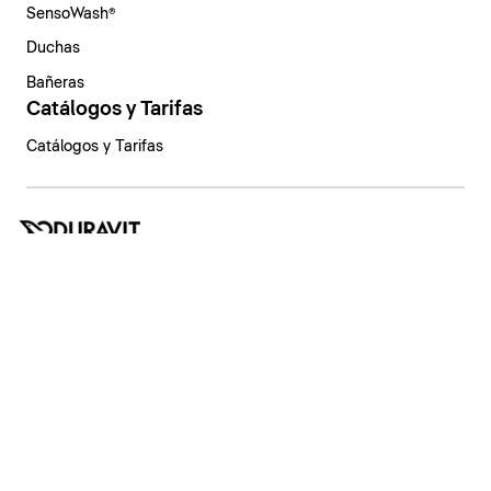
SensoWash®
Duchas
Bañeras
Catálogos y Tarifas
Catálogos y Tarifas
España | Español
Aviso legal
Política de privacidad
Sistema de denuncia
Declaración de principios
Configuración de privacidad