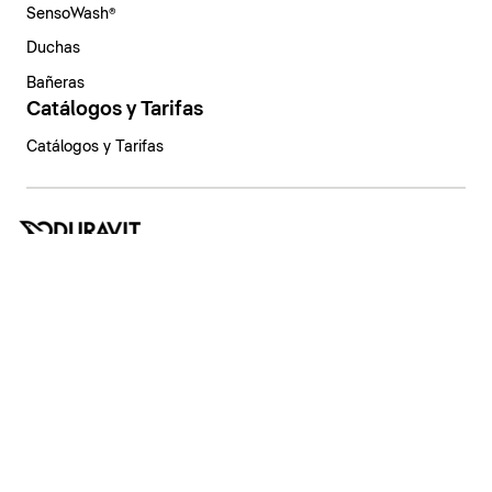
SensoWash®
Duchas
Bañeras
Catálogos y Tarifas
Catálogos y Tarifas
España | Español
Aviso legal
Política de privacidad
Sistema de denuncia
Declaración de principios
Configuración de privacidad