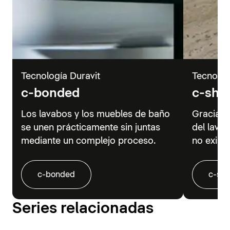
Tecnología Duravit
Tecnolog
c-bonded
c-sha
Los lavabos y los muebles de baño
Gracias 
se unen prácticamente sin juntas
del lava
mediante un complejo proceso.
no existe
c-bonded
c-sh
Series relacionadas