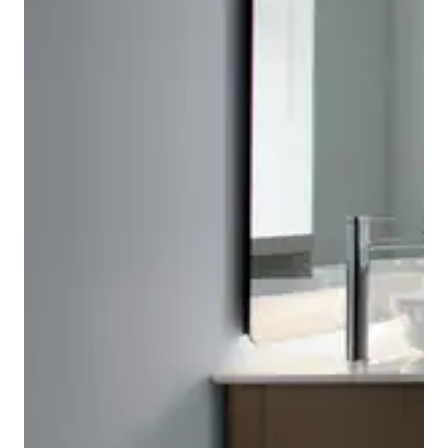
Los espejos de baño Duravit Luv siguen también el
lenguaje de diseño de la serie, con sus características
Las encimeras Luv de Duravit, fabricadas en cuarzo o