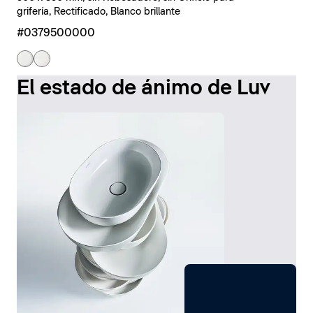
grifería, Rectificado, Blanco brillante
#0379500000
El estado de ánimo de Luv