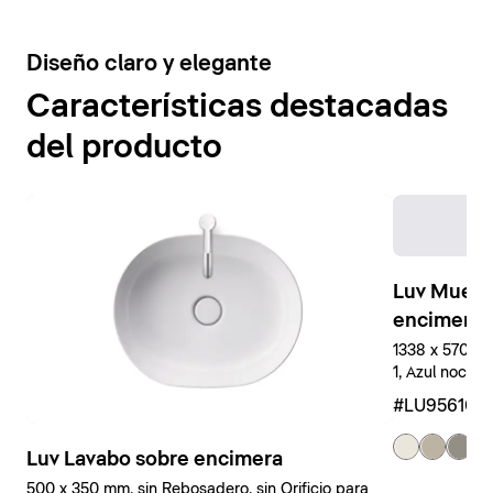
5
Diseño claro y elegante
Características destacadas
del producto
Luv Mueble
encimera
1338 x 570 x
1, Azul noche
#LU956109
+ 
Luv Lavabo sobre encimera
500 x 350 mm, sin Rebosadero, sin Orificio para