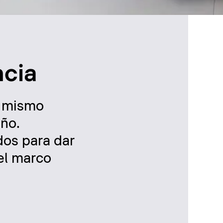
ncia
l mismo
eño.
dos para dar
 el marco