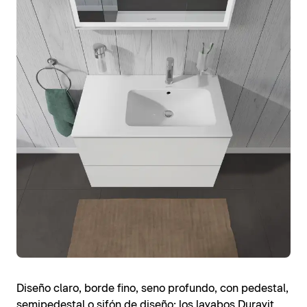
Diseño claro, borde fino, seno profundo, con pedestal,
semipedestal o sifón de diseño: los lavabos Duravit