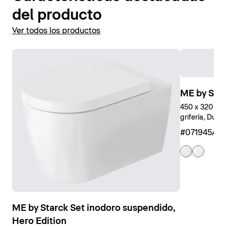
Stack f
. Además, los inodoros están equipados con el
del producto
revestimiento cerámico antibacteriano y fácil de
limpiar
DuraShield
®.
Ver todos los productos
Mostrar aseos
ME by Sta
450 x 320 mm,
grifería, Dura
#071945AA
ME by Starck Set inodoro suspendido,
Hero Edition