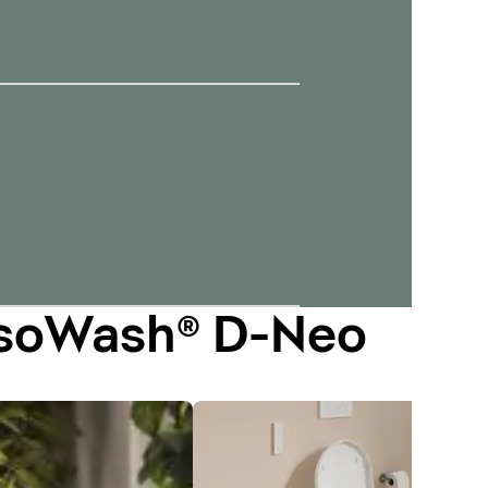
ensoWash® D-Neo