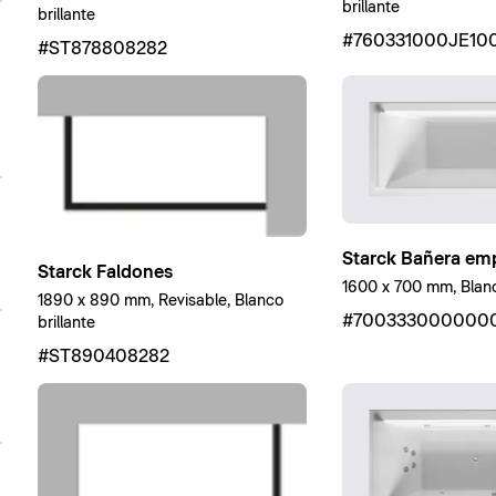
brillante
brillante
#760331000JE10
#ST878808282
Starck Bañera em
Starck Faldones
1600 x 700 mm, Blanc
1890 x 890 mm, Revisable, Blanco
#700333000000
brillante
#ST890408282