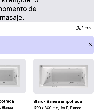
eño angular o
 momento de
omasaje.
Filtro
potrada
Starck Bañera empotrada
, Blanco
1700 x 800 mm, Jet E, Blanco