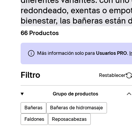
diferentes variantes: con uno
redondeado, exentas o empot
bienestar, las bañeras están 
66 Productos
Más información solo para
Usuarios PRO
.
I
Filtro
Restablecer
Grupo de productos
Bañeras
Bañeras de hidromasaje
Faldones
Reposacabezas