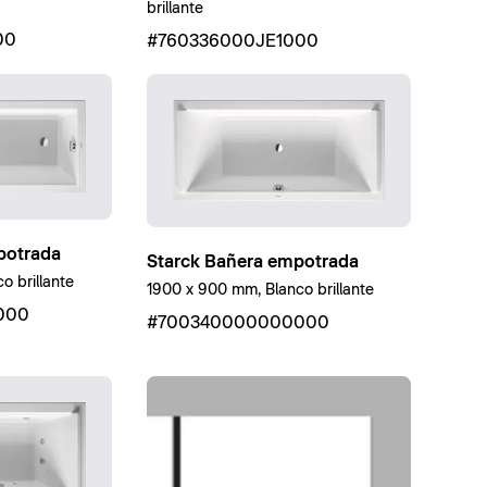
brillante
00
#760336000JE1000
potrada
Starck Bañera empotrada
o brillante
1900 x 900 mm, Blanco brillante
000
#700340000000000