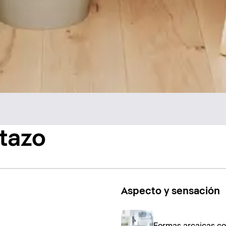
stazo
Aspecto y sensación
Formas arcaicas c