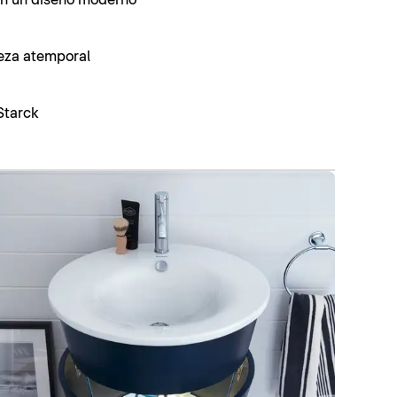
leza atemporal
Starck