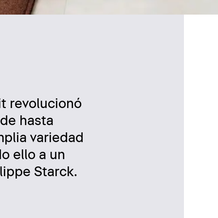
it revolucionó
nde hasta
plia variedad
o ello a un
lippe Starck.