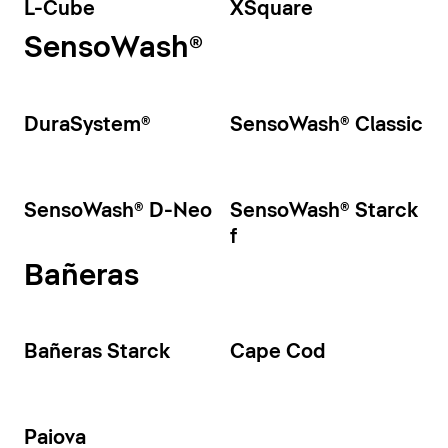
L-Cube
XSquare
SensoWash®
DuraSystem®
SensoWash® Classic
SensoWash® D-Neo
SensoWash® Starck
f
Bañeras
Bañeras Starck
Cape Cod
Paiova