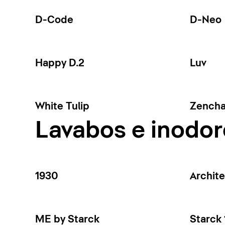
D-Code
D-Neo
Happy D.2
Luv
White Tulip
Zench
Lavabos e inodor
1930
Archit
ME by Starck
Starck 