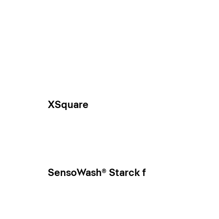
XSquare
SensoWash® Starck f