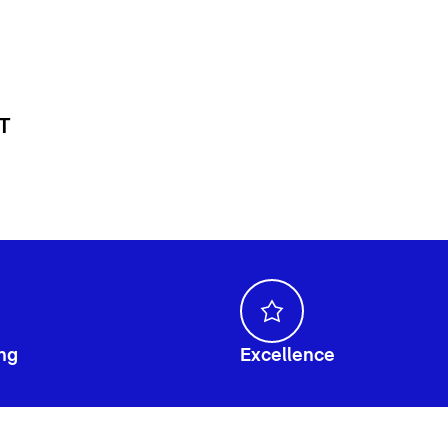
 T
ng
Excellence