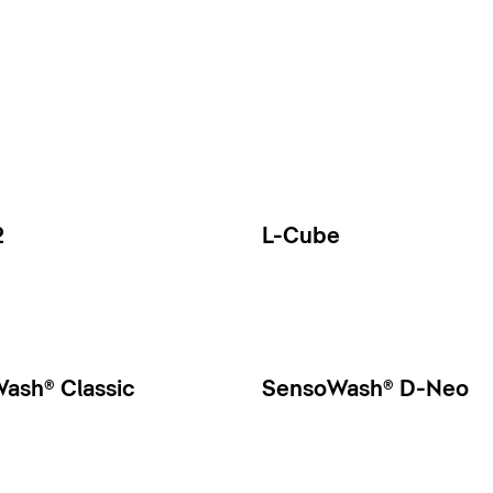
2
L-Cube
ash® Classic
SensoWash® D-Neo