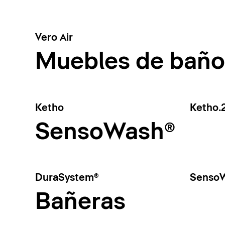
Vero Air
Muebles de baño
Ketho
Ketho.
SensoWash®
DuraSystem®
SensoW
Bañeras