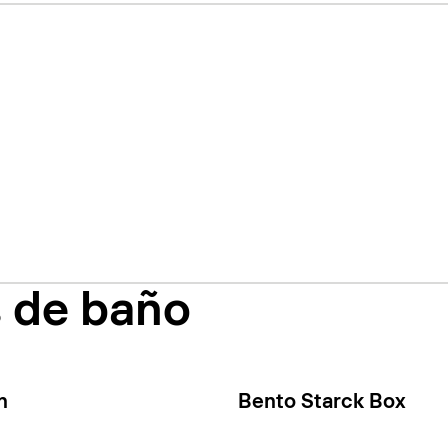
s de baño
n
Bento Starck Box