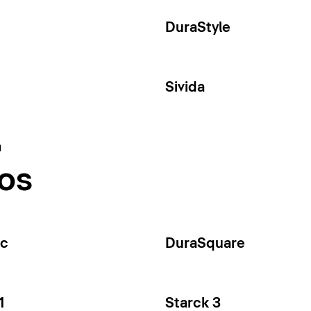
DuraStyle
Sivida
a
os
ec
DuraSquare
1
Starck 3