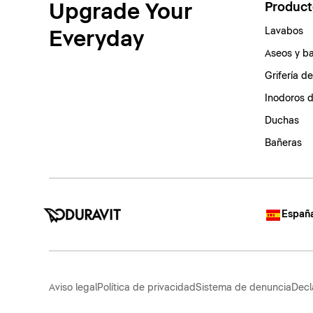
Upgrade Your
Product
Lavabos
Everyday
Aseos y b
Grifería d
Inodoros 
Duchas
Bañeras
España
Aviso legal
Política de privacidad
Sistema de denuncia
Decl