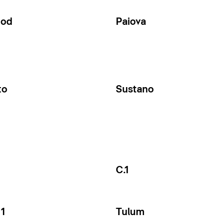
Cod
Paiova
to
Sustano
C.1
1
Tulum