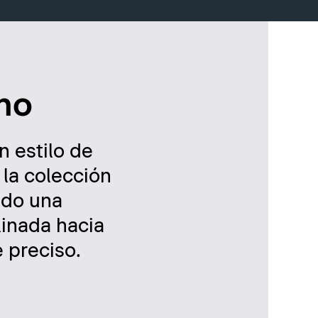
no
n estilo de
 la colección
ndo una
linada hacia
 preciso.