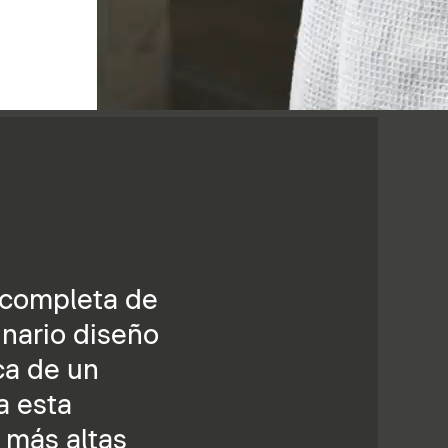
n completa de
inario diseño
ca de un
a esta
 más altas