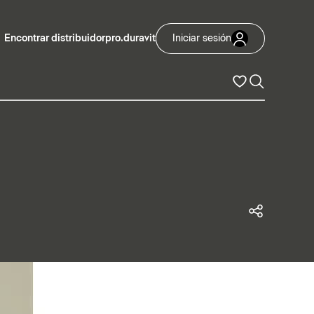
Encontrar distribuidor
pro.duravit
Iniciar sesión
Compart