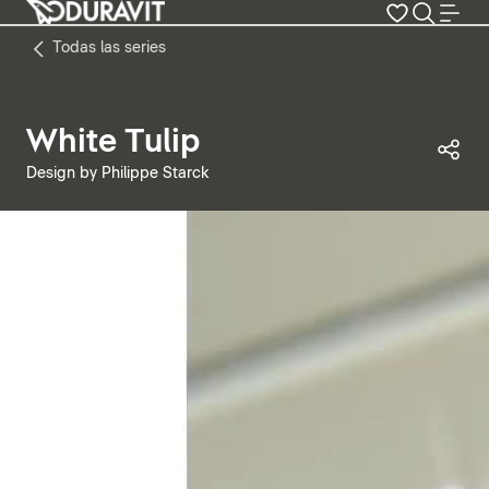
Todas las series
White Tulip
Com
Design by Philippe Starck
Pausar vídeo