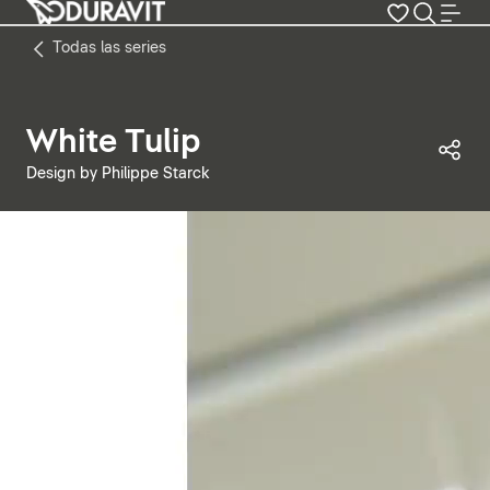
Todas las series
White Tulip
Com
Design by Philippe Starck
Pausar vídeo