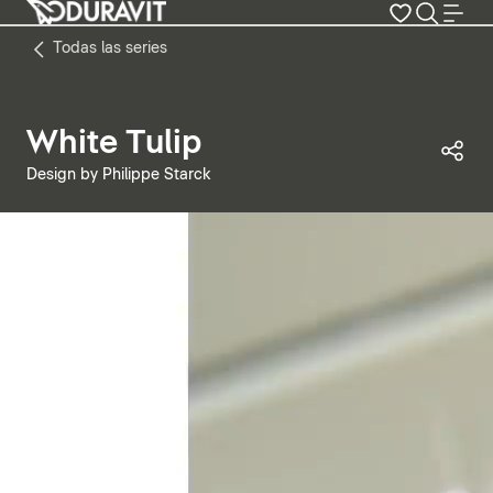
Todas las series
White Tulip
Com
Design by Philippe Starck
Pausar vídeo