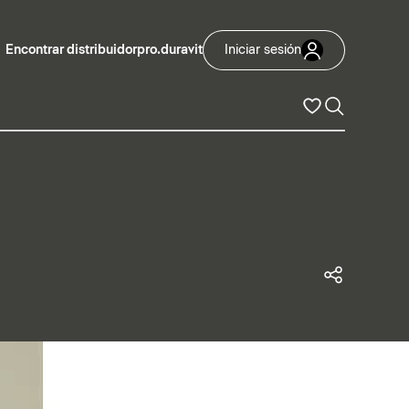
Encontrar distribuidor
pro.duravit
Iniciar sesión
Compart