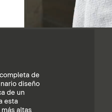
n completa de
inario diseño
ca de un
a esta
 más altas