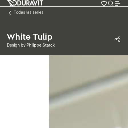
Todas las series
White Tulip
Com
Design by Philippe Starck
Pausar vídeo