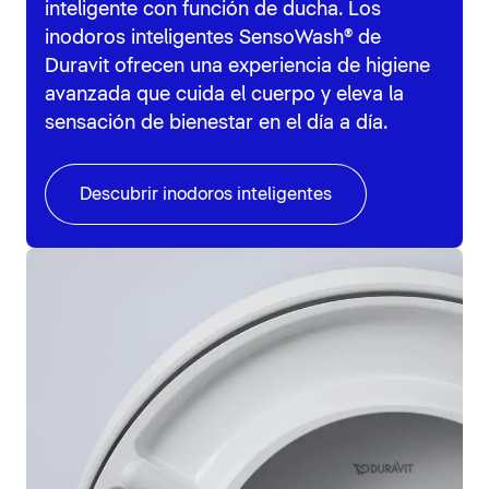
inteligente con función de ducha. Los
inodoros inteligentes SensoWash® de
Duravit ofrecen una experiencia de higiene
avanzada que cuida el cuerpo y eleva la
sensación de bienestar en el día a día.
Descubrir inodoros inteligentes