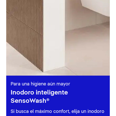
Para una higiene aún mayor
Inodoro inteligente
SensoWash®
Si busca el máximo confort, elija un inodoro