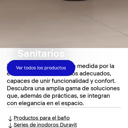
Sanitarios
El baño se define en gran medida por la
Ver todos los productos
elección de los elementos adecuados,
capaces de unir funcionalidad y confort.
Descubra una amplia gama de soluciones
que, además de prácticas, se integran
con elegancia en el espacio.
Productos para el baño
Series de inodoros Duravit