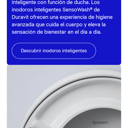
inteligente con función de ducha. Los
inodoros inteligentes SensoWash® de
Duravit ofrecen una experiencia de higiene
avanzada que cuida el cuerpo y eleva la
sensación de bienestar en el día a día.
Descubrir inodoros inteligentes