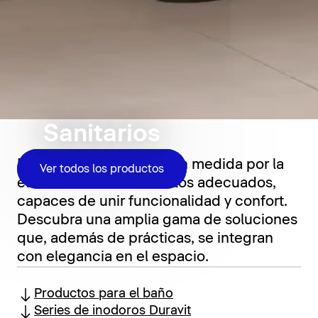
Sanitarios
El baño se define en gran medida por la
Ver todos los productos
elección de los elementos adecuados,
capaces de unir funcionalidad y confort.
Descubra una amplia gama de soluciones
que, además de prácticas, se integran
con elegancia en el espacio.
Productos para el baño
Series de inodoros Duravit