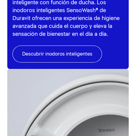
inteligente con función de ducha. Los
inodoros inteligentes SensoWash® de
Duravit ofrecen una experiencia de higiene
avanzada que cuida el cuerpo y eleva la
sensación de bienestar en el día a día.
Descubrir inodoros inteligentes