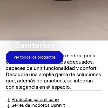
Sanitarios
El baño se define en gran medida por la
Ver todos los productos
elección de los elementos adecuados,
capaces de unir funcionalidad y confort.
Descubra una amplia gama de soluciones
que, además de prácticas, se integran
con elegancia en el espacio.
Productos para el baño
Series de inodoros Duravit