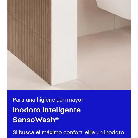
Para una higiene aún mayor
Inodoro inteligente
SensoWash®
Si busca el máximo confort, elija un inodoro