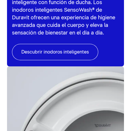
inteligente con función de ducha. Los
inodoros inteligentes SensoWash® de
Duravit ofrecen una experiencia de higiene
avanzada que cuida el cuerpo y eleva la
sensación de bienestar en el día a día.
Descubrir inodoros inteligentes