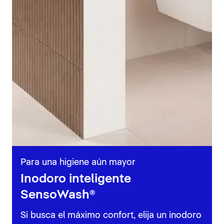
Para una higiene aún mayor
Inodoro inteligente
SensoWash®
Si busca el máximo confort, elija un inodoro