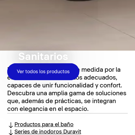
Sanitarios
El baño se define en gran medida por la
Ver todos los productos
elección de los elementos adecuados,
capaces de unir funcionalidad y confort.
Descubra una amplia gama de soluciones
que, además de prácticas, se integran
con elegancia en el espacio.
Productos para el baño
Series de inodoros Duravit