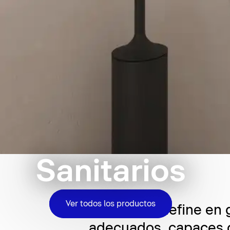
Sanitarios
Ver todos los productos
El baño se define en 
adecuados, capaces d