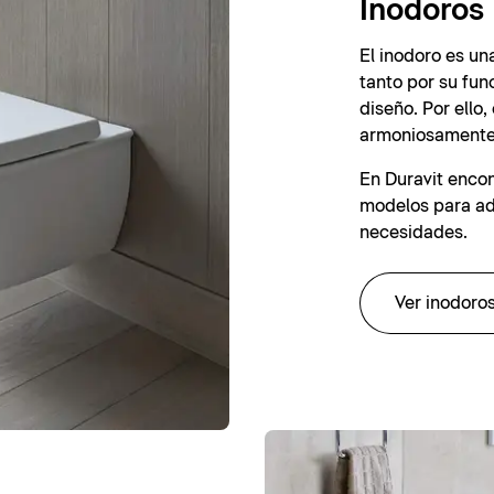
Inodoros
El inodoro es un
tanto por su fun
diseño. Por ello
armoniosamente 
En Duravit enco
modelos para ada
necesidades.
Ver inodoro