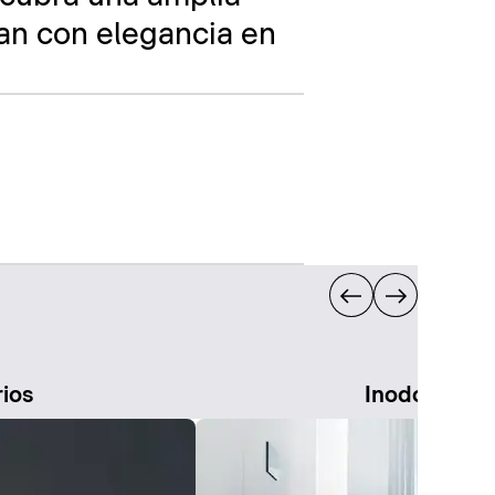
an con elegancia en
rios
Inodoros de