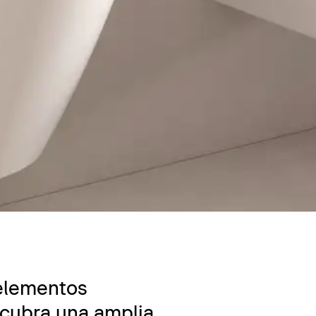
 elementos
scubra una amplia