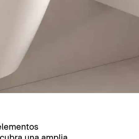
 elementos
scubra una amplia