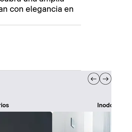
an con elegancia en
rios
Inodoros de