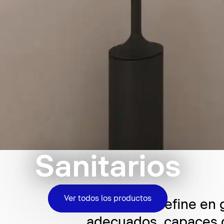
Sanitarios
Ver todos los productos
El baño se define en 
adecuados, capaces d