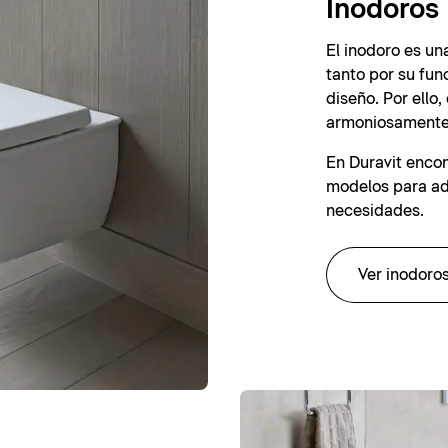
Inodoros
El inodoro es un
tanto por su fun
diseño. Por ello
armoniosamente 
En Duravit enco
modelos para ada
necesidades.
Ver inodoro