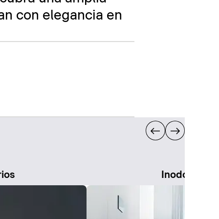
an con elegancia en
rios
Inodoros de