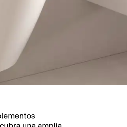
 elementos
scubra una amplia