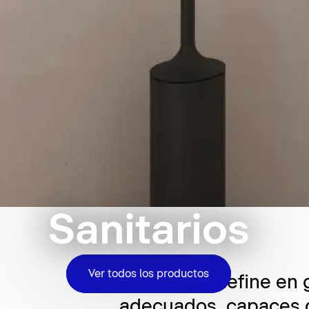
Sanitarios
Ver todos los productos
El baño se define en 
adecuados, capaces d