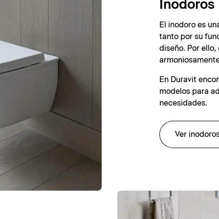
Inodoros
El inodoro es un
tanto por su fun
diseño. Por ello
armoniosamente 
En Duravit enco
modelos para ada
necesidades.
Ver inodoro