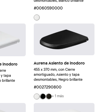
desmontables, Blanco brillante
#0060590000
Aurena Asiento de inodoro
e inodoro
455 x 370 mm, con Cierre
erre
amortiguado, Asiento y tapa
 y tapa
desmontables, Negro brillante
brillante
#0027290800
+ 1 más