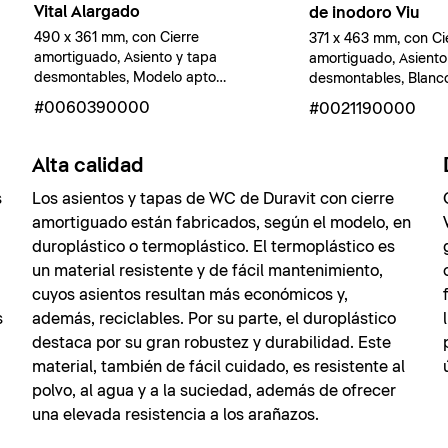
Vital Alargado
de inodoro Viu
490 x 361 mm, con Cierre
371 x 463 mm, con Ci
amortiguado, Asiento y tapa
amortiguado, Asiento
desmontables, Modelo apto
desmontables, Blanco 
movilidad reducida, Blanco brillante
#0060390000
#0021190000
Alta calidad
s
Los asientos y tapas de WC de Duravit con cierre
amortiguado están fabricados, según el modelo, en
duroplástico o termoplástico. El termoplástico es
un material resistente y de fácil mantenimiento,
cuyos asientos resultan más económicos y,
s
además, reciclables. Por su parte, el duroplástico
destaca por su gran robustez y durabilidad. Este
material, también de fácil cuidado, es resistente al
polvo, al agua y a la suciedad, además de ofrecer
una elevada resistencia a los arañazos.