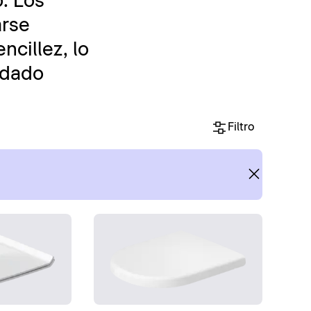
o. Los
arse
ncillez, lo
uidado
Filtro