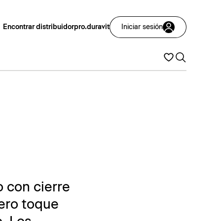
Encontrar distribuidor
pro.duravit
Iniciar sesión
o con cierre
gero toque