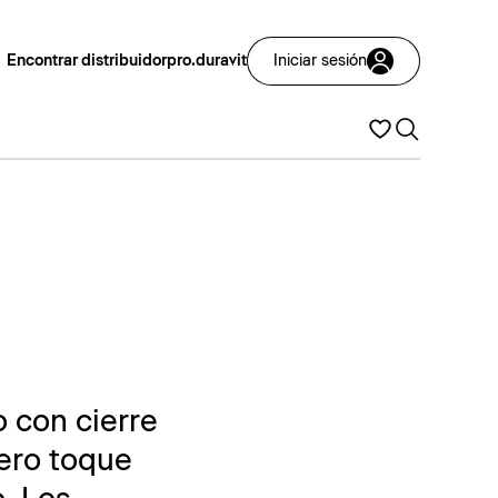
Encontrar distribuidor
pro.duravit
Iniciar sesión
o con cierre
gero toque