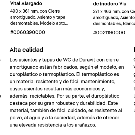
Vital Alargado
de inodoro Viu
490 x 361 mm, con Cierre
371 x 463 mm, con Ci
amortiguado, Asiento y tapa
amortiguado, Asiento
desmontables, Modelo apto
desmontables, Blanco 
movilidad reducida, Blanco brillante
#0060390000
#0021190000
Alta calidad
s
Los asientos y tapas de WC de Duravit con cierre
amortiguado están fabricados, según el modelo, en
duroplástico o termoplástico. El termoplástico es
un material resistente y de fácil mantenimiento,
cuyos asientos resultan más económicos y,
s
además, reciclables. Por su parte, el duroplástico
destaca por su gran robustez y durabilidad. Este
material, también de fácil cuidado, es resistente al
polvo, al agua y a la suciedad, además de ofrecer
una elevada resistencia a los arañazos.