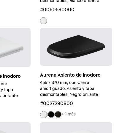
desmontables, Blanco brillante
#0060590000
Aurena Asiento de inodoro
e inodoro
455 x 370 mm, con Cierre
erre
amortiguado, Asiento y tapa
 y tapa
desmontables, Negro brillante
brillante
#0027290800
+ 1 más