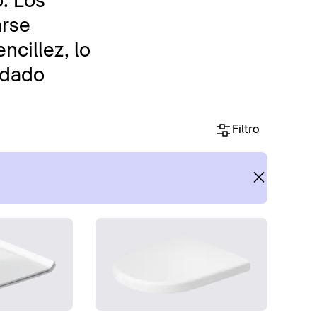
o. Los
arse
ncillez, lo
uidado
Filtro