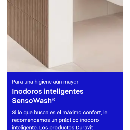
Para una higiene aún mayor
Inodoros inteligentes
SensoWash®
Si lo que busca es el máximo confort, le
recomendamos un práctico inodoro
inteligente. Los productos Duravit