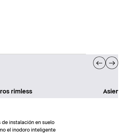
ros rimless
Asientos de
de instalación en suelo
mo el inodoro inteligente