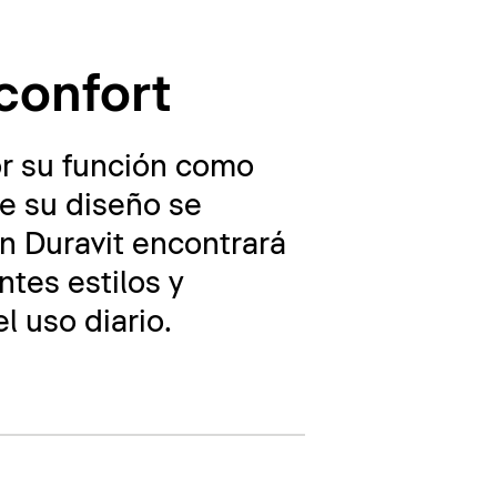
confort
or su función como
ue su diseño se
n Duravit encontrará
tes estilos y
l uso diario.