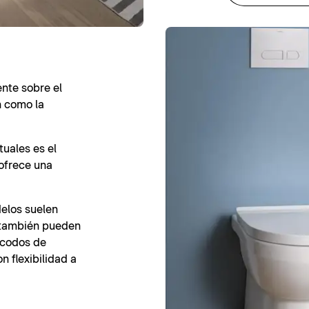
ente sobre el
ón como la
uales es el
ofrece una
elos suelen
e también pueden
 codos de
n flexibilidad a