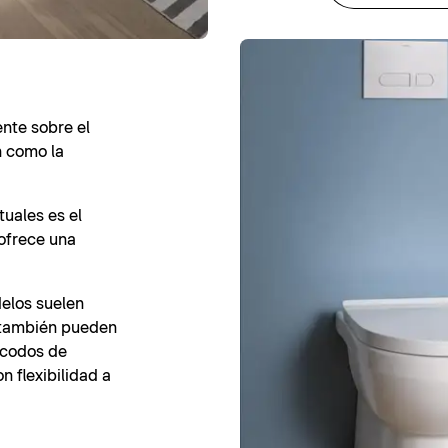
ente sobre el
ón como la
uales es el
ofrece una
elos suelen
e también pueden
 codos de
n flexibilidad a