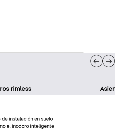
ros rimless
Asientos de
de instalación en suelo
mo el inodoro inteligente