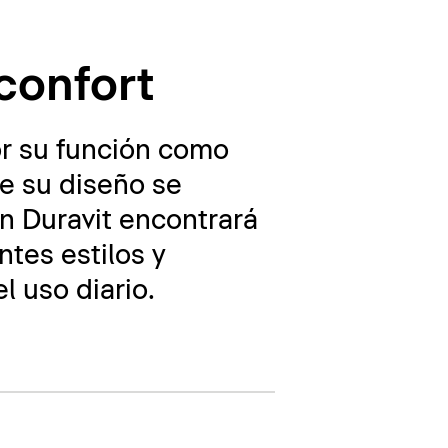
confort
or su función como
ue su diseño se
n Duravit encontrará
tes estilos y
l uso diario.