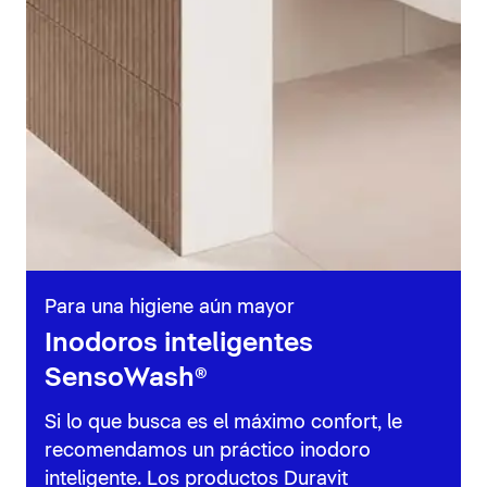
Para una higiene aún mayor
Inodoros inteligentes
SensoWash®
Si lo que busca es el máximo confort, le
recomendamos un práctico inodoro
inteligente. Los productos Duravit