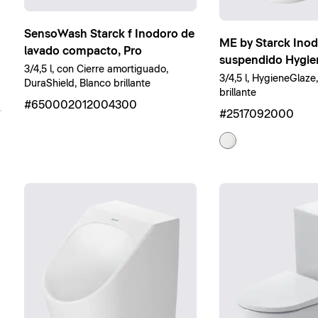
SensoWash Starck f Inodoro de
ME by Starck Ino
lavado compacto, Pro
suspendido Hygie
3/4,5 l, con Cierre amortiguado,
3/4,5 l, HygieneGlaze
DuraShield, Blanco brillante
brillante
#650002012004300
#2517092000