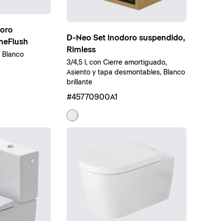
doro
D-Neo Set inodoro suspendido,
neFlush
Rimless
, Blanco
3/4,5 l, con Cierre amortiguado,
Asiento y tapa desmontables, Blanco
brillante
#45770900A1