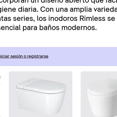
ncorporan un diseño abierto que facil
giene diaria. Con una amplia varied
tas series, los inodoros Rimless se
sencial para baños modernos.
niciar sesión o registrarse