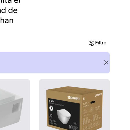
ita el
ad de
 han
Filtro