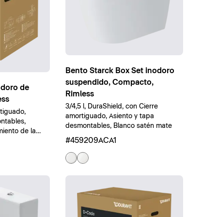
Bento Starck Box Set inodoro
suspendido, Compacto,
odoro de
Rimless
ess
3/4,5 l, DuraShield, con Cierre
rtiguado,
amortiguado, Asiento y tapa
ntables,
desmontables, Blanco satén mate
miento de la
#459209ACA1
anco brillante