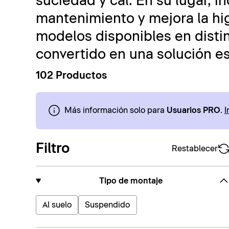
suciedad y cal. En su lugar, i
mantenimiento y mejora la hi
modelos disponibles en distin
convertido en una solución e
102 Productos
Más información solo para
Usuarios PRO
.
I
Filtro
Restablecer
Tipo de montaje
Al suelo
Suspendido