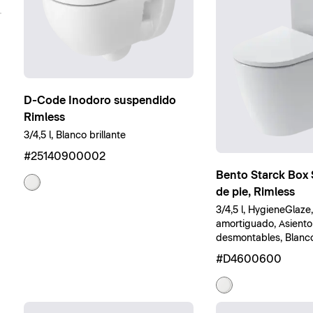
D-Code Inodoro suspendido
Rimless
3/4,5 l, Blanco brillante
#25140900002
Bento Starck Box 
de pie, Rimless
3/4,5 l, HygieneGlaze
amortiguado, Asiento
desmontables, Blanco 
#D4600600