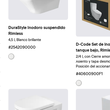
DuraStyle Inodoro suspendido
Rimless
4,5 l, Blanco brillante
D-Code Set de in
#2542090000
tanque bajo, Riml
2/4 l, con Cierre amo
Asiento y tapa desmo
Posición del acciona
cisterna: superior, Bl
#40600900F1