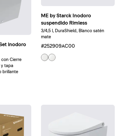
ME by Starck Inodoro
suspendido Rimless
3/4,5 l, DuraShield, Blanco satén
mate
Set inodoro
#252909AC00
, con Cierre
 y tapa
brillante