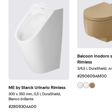
Balcoon Inodoro 
Rimless
3/4,5 l, DuraShield, A
#290609AM00
ME by Starck Urinario Rimless
300 x 350 mm, 0,5 l, DuraShield,
Blanco brillante
#280930AA00