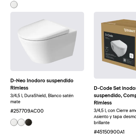
D-Neo Inodoro suspendido
Rimless
D-Code Set inodo
suspendido, Comp
3/4,5 l, DuraShield, Blanco satén
mate
Rimless
#257709AC00
3/4,5 l, con Cierre a
Asiento y tapa desmo
brillante
#45150900A1