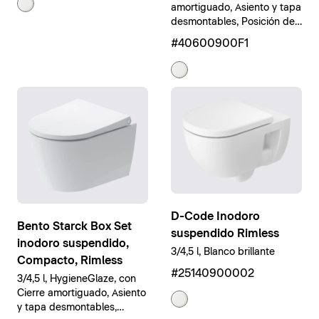
amortiguado, Asiento y tapa
desmontables, Posición del
accionamiento de la
#40600900F1
cisterna: superior, Blanco
brillante
D-Code Inodoro
Bento Starck Box Set
suspendido Rimless
inodoro suspendido,
3/4,5 l, Blanco brillante
Compacto, Rimless
#25140900002
3/4,5 l, HygieneGlaze, con
Cierre amortiguado, Asiento
y tapa desmontables,