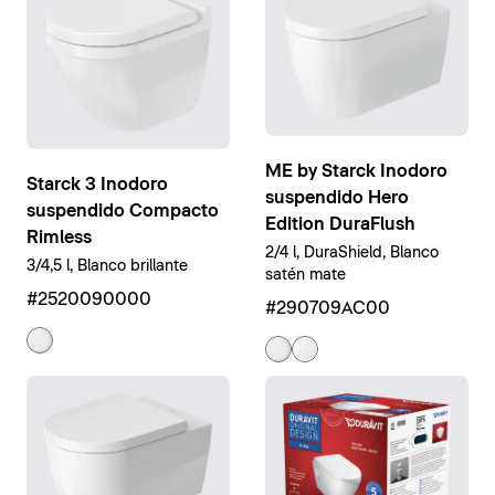
ME by Starck Inodoro
Starck 3 Inodoro
suspendido Hero
suspendido Compacto
Edition DuraFlush
Rimless
2/4 l, DuraShield, Blanco
3/4,5 l, Blanco brillante
satén mate
#2520090000
#290709AC00