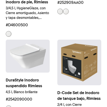
inodoro de pie, Rimless
#252909AA00
3/4,5 l, HygieneGlaze, con
Cierre amortiguado, Asiento
y tapa desmontables,
Blanco brillante
#D4600500
DuraStyle Inodoro
suspendido Rimless
4,5 l, Blanco brillante
D-Code Set de inodoro
de tanque bajo, Rimless
#2542090000
2/4 l, con Cierre