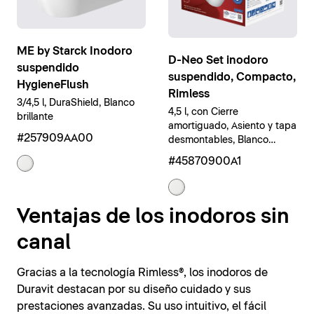
ME by Starck Inodoro
D-Neo Set inodoro
suspendido
suspendido, Compacto,
HygieneFlush
Rimless
3/4,5 l, DuraShield, Blanco
4,5 l, con Cierre
brillante
amortiguado, Asiento y tapa
#257909AA00
desmontables, Blanco
brillante
#45870900A1
Ventajas de los inodoros sin
canal
Gracias a la tecnología Rimless®, los inodoros de
Duravit destacan por su diseño cuidado y sus
prestaciones avanzadas. Su uso intuitivo, el fácil