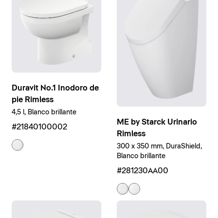
Duravit No.1 Inodoro de
pie Rimless
4,5 l, Blanco brillante
ME by Starck Urinario
#21840100002
Rimless
300 x 350 mm, DuraShield,
Blanco brillante
#281230AA00