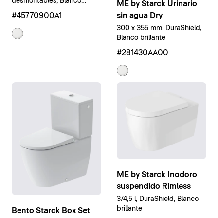
desmontables, Blanco
ME by Starck Urinario
brillante
#45770900A1
sin agua Dry
300 x 355 mm, DuraShield,
Blanco brillante
#281430AA00
ME by Starck Inodoro
suspendido Rimless
3/4,5 l, DuraShield, Blanco
brillante
Bento Starck Box Set