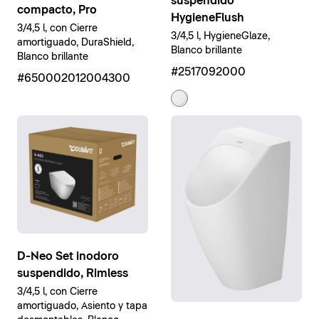
suspendido
compacto, Pro
HygieneFlush
3/4,5 l, con Cierre
3/4,5 l, HygieneGlaze,
amortiguado, DuraShield,
Blanco brillante
Blanco brillante
#2517092000
#650002012004300
D-Neo Set inodoro
suspendido, Rimless
3/4,5 l, con Cierre
amortiguado, Asiento y tapa