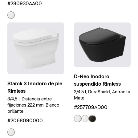
#280930AA00
D-Neo Inodoro
Starck 3 Inodoro de pie
suspendido Rimless
Rimless
3/4,5 l, DuraShield, Antracita
Mate
3/4,5 l, Distancia entre
fijaciones 222 mm, Blanco
#257709AD00
brillante
#2068090000