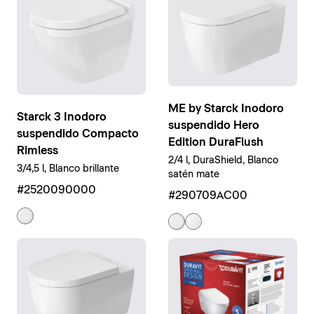
ME by Starck Inodoro
Starck 3 Inodoro
suspendido Hero
suspendido Compacto
Edition DuraFlush
Rimless
2/4 l, DuraShield, Blanco
3/4,5 l, Blanco brillante
satén mate
#2520090000
#290709AC00