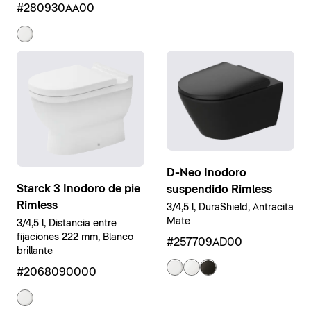
#280930AA00
D-Neo Inodoro
Starck 3 Inodoro de pie
suspendido Rimless
Rimless
3/4,5 l, DuraShield, Antracita
Mate
3/4,5 l, Distancia entre
fijaciones 222 mm, Blanco
#257709AD00
brillante
#2068090000