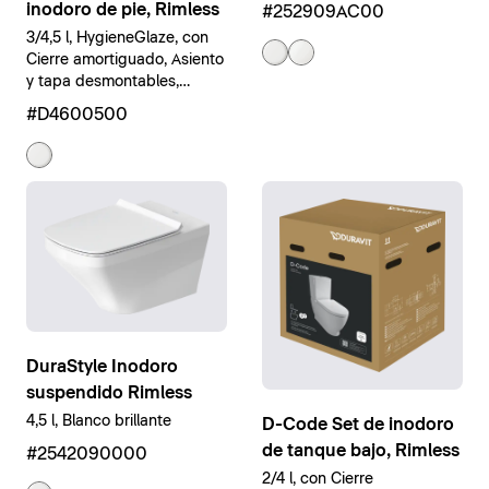
inodoro de pie, Rimless
#252909AC00
3/4,5 l, HygieneGlaze, con
Cierre amortiguado, Asiento
y tapa desmontables,
Blanco brillante
#D4600500
DuraStyle Inodoro
suspendido Rimless
4,5 l, Blanco brillante
D-Code Set de inodoro
de tanque bajo, Rimless
#2542090000
2/4 l, con Cierre