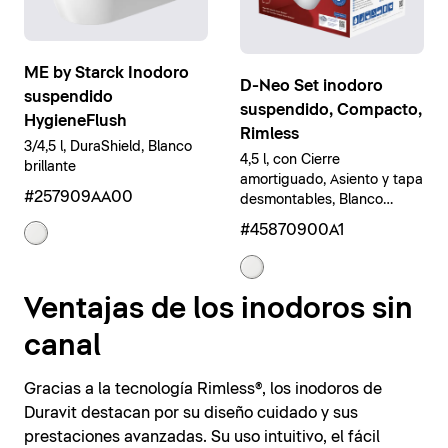
ME by Starck Inodoro
D-Neo Set inodoro
suspendido
suspendido, Compacto,
HygieneFlush
Rimless
3/4,5 l, DuraShield, Blanco
4,5 l, con Cierre
brillante
amortiguado, Asiento y tapa
#257909AA00
desmontables, Blanco
brillante
#45870900A1
Ventajas de los inodoros sin
canal
Gracias a la tecnología Rimless®, los inodoros de
Duravit destacan por su diseño cuidado y sus
prestaciones avanzadas. Su uso intuitivo, el fácil