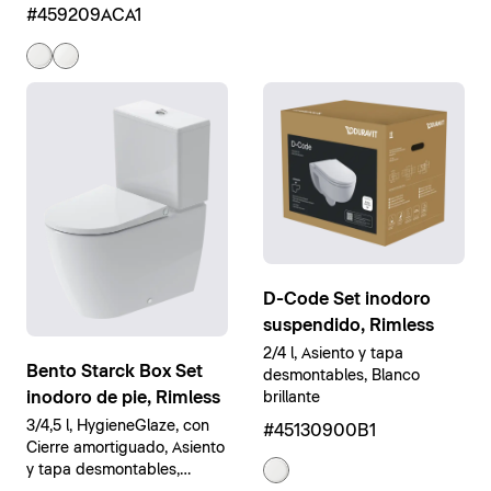
Blanco satén mate
#459209ACA1
D-Code Set inodoro
suspendido, Rimless
2/4 l, Asiento y tapa
Bento Starck Box Set
desmontables, Blanco
inodoro de pie, Rimless
brillante
3/4,5 l, HygieneGlaze, con
#45130900B1
Cierre amortiguado, Asiento
y tapa desmontables,