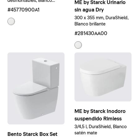
desmontables, Blanco
ME by Starck Urinario
brillante
#45770900A1
sin agua Dry
300 x 355 mm, DuraShield,
Blanco brillante
#281430AA00
ME by Starck Inodoro
suspendido Rimless
3/4,5 l, DuraShield, Blanco
satén mate
Bento Starck Box Set