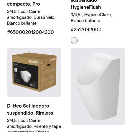
suspendido
compacto, Pro
HygieneFlush
3/4,5 l, con Cierre
3/4,5 l, HygieneGlaze,
amortiguado, DuraShield,
Blanco brillante
Blanco brillante
#2517092000
#650002012004300
D-Neo Set inodoro
suspendido, Rimless
3/4,5 l, con Cierre
amortiguado, Asiento y tapa