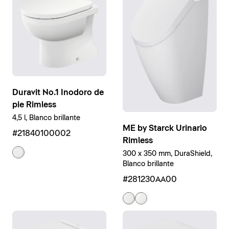
Duravit No.1 Inodoro de
pie Rimless
4,5 l, Blanco brillante
ME by Starck Urinario
#21840100002
Rimless
300 x 350 mm, DuraShield,
Blanco brillante
#281230AA00