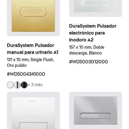
DuraSystem Pulsador
electrónico para
inodoro A2
DuraSystem Pulsador
157 x 10 mm, Doble
manual para urinario A1
descarga, Blanco
131 x 10 mm, Single Flush,
#WD5003012000
Oro pulido
#WD5004341000
+ 3 más