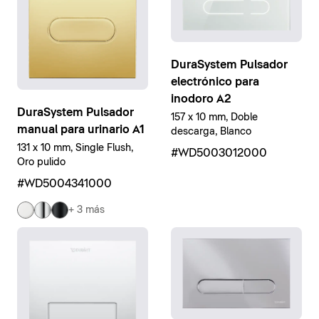
DuraSystem Pulsador
electrónico para
inodoro A2
DuraSystem Pulsador
157 x 10 mm, Doble
manual para urinario A1
descarga, Blanco
131 x 10 mm, Single Flush,
#WD5003012000
Oro pulido
#WD5004341000
+ 3 más