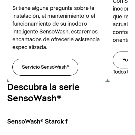
Con Sens
Si tiene alguna pregunta sobre la
inodoros 
instalación, el mantenimiento o el
que resp
funcionamiento de su inodoro
actuales
inteligente SensoWash, estaremos
confort 
encantados de ofrecerle asistencia
orientado
especializada.
Folle
Servicio SensoWash®
Todos los
Descubra la serie
SensoWash®
SensoWash® Starck f