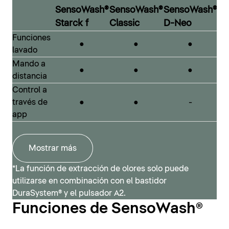
SensoWash®
SensoWash®
SensoWash®
combina con todas las series de diseño de la marca.
De este modo, incluso con un presupuesto ajustado,
Starck f
Classic
D-Neo
SensoWash® Classic
es posible disfrutar de un baño de diseño con inodoro
Funciones
●
●
●
inteligente.
lavado
Mando a
●
●
●
distancia
SensoWash® D-Neo
Control a
través de
●
●
-
app
Mostrar más
*La función de extracción de olores solo puede
utilizarse en combinación con el bastidor
DuraSystem® y el pulsador A2.
Funciones de SensoWash®