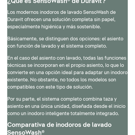
¿Qué es SensoWash® de Duravit?
Los modernos inodoros de lavado SensoWash de
Duravit ofrecen una solución completa sin papel,
especialmente higiénica y más sostenible.
Básicamente, se distinguen dos opciones: el asiento
con función de lavado y el sistema completo.
En el caso del asiento con lavado, todas las funciones
técnicas se incorporan en el propio asiento, lo que lo
convierte en una opción ideal para adaptar un inodoro
SensoWash® Classic
existente. No obstante, no todos los modelos son
compatibles con este tipo de solución.
El SensoWash Classic, diseñado por Philippe Starck,
retoma el estilo original de SensoWash® y lo
Por su parte, el sistema completo combina taza y
SensoWash® D-Neo
perfecciona tanto a nivel estético como tecnológico.
asiento en una única unidad, diseñada desde el inicio
Con la serie SensoWash D-Neo, Duravit presenta un
El resultado es un diseño moderno y minimalista, con
como un inodoro inteligente totalmente integrado.
inodoro inteligente moderno dentro de su gama de
una unidad técnica especialmente compacta que
Comparativa de inodoros de lavado
entrada, compacto tanto en diseño como en precio.
integra funciones completas para ofrecer el máximo
SensoWash®
Se integra con facilidad en cualquier cuarto de baño y
confort