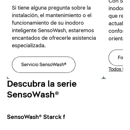
Con Sens
Si tiene alguna pregunta sobre la
inodoros 
instalación, el mantenimiento o el
que resp
funcionamiento de su inodoro
actuales
inteligente SensoWash, estaremos
confort 
encantados de ofrecerle asistencia
orientado
especializada.
Folle
Servicio SensoWash®
Todos los
Descubra la serie
SensoWash®
SensoWash® Starck f