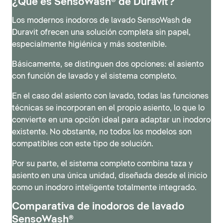
¿Qué es SensoWash® de Duravit?
Los modernos inodoros de lavado SensoWash de
Duravit ofrecen una solución completa sin papel,
especialmente higiénica y más sostenible.
Básicamente, se distinguen dos opciones: el asiento
con función de lavado y el sistema completo.
En el caso del asiento con lavado, todas las funciones
técnicas se incorporan en el propio asiento, lo que lo
convierte en una opción ideal para adaptar un inodoro
SensoWash® Classic
existente. No obstante, no todos los modelos son
compatibles con este tipo de solución.
El SensoWash Classic, diseñado por Philippe Starck,
retoma el estilo original de SensoWash® y lo
Por su parte, el sistema completo combina taza y
SensoWash® D-Neo
perfecciona tanto a nivel estético como tecnológico.
asiento en una única unidad, diseñada desde el inicio
Con la serie SensoWash D-Neo, Duravit presenta un
El resultado es un diseño moderno y minimalista, con
como un inodoro inteligente totalmente integrado.
inodoro inteligente moderno dentro de su gama de
una unidad técnica especialmente compacta que
Comparativa de inodoros de lavado
entrada, compacto tanto en diseño como en precio.
integra funciones completas para ofrecer el máximo
SensoWash®
Se integra con facilidad en cualquier cuarto de baño y
confort