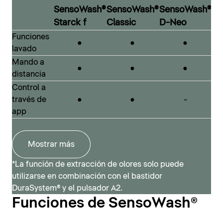
SensoWash®
SensoWash®
SensoWash®
combina con todas las series de diseño de la marca.
De este modo, incluso con un presupuesto ajustado,
Starck f
Classic
D-Neo
SensoWash® Classic
es posible disfrutar de un baño de diseño con inodoro
Funciones
●
●
●
inteligente.
lavado
Mando a
●
●
●
distancia
SensoWash® D-Neo
Control a
través de
●
●
-
app
Mostrar más
*La función de extracción de olores solo puede
utilizarse en combinación con el bastidor
DuraSystem® y el pulsador A2.
Funciones de SensoWash®