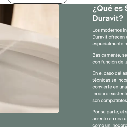
¿Qué es 
Duravit?
Los modernos i
Duravit ofrecen 
especialmente hi
Básicamente, se 
con función de l
En el caso del a
técnicas se incor
convierte en una
inodoro existent
son compatibles 
Por su parte, el
asiento en una ú
como un inodoro 