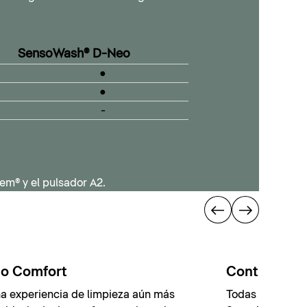
SensoWash® D-Neo
●
●
-
em® y el pulsador A2.
o Comfort
Control intui
a experiencia de limpieza aún más
Todas las funcio