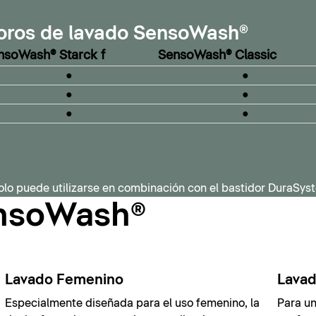
oros de lavado SensoWash®
nsoWash® Starck f
SensoWash® Classic
●
●
●
●
●
●
olo puede utilizarse en combinación con el bastidor DuraSyst
ensoWash®
Lavado Femenino
Lavad
Especialmente diseñada para el uso femenino, la
Para un