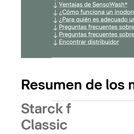
Ventajas de SensoWash®
¿Cómo funciona un inodor
¿Para quién es adecuado u
Preguntas frecuentes sobre
Preguntas frecuentes sobr
Encontrar distribuidor
Resumen de los
Starck f
Classic