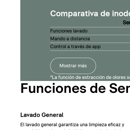
Comparativa de inod
Se
Funciones lavado
Mando a distancia
Control a través de app
Mostrar más
*La función de extracción de olores s
Funciones de S
Lavado General
El lavado general garantiza una limpieza eficaz y