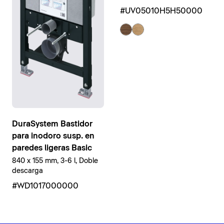
#UV05010H5H50000
DuraSystem Bastidor
para inodoro susp. en
paredes ligeras Basic
840 x 155 mm, 3-6 l, Doble
descarga
#WD1017000000