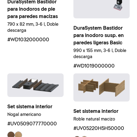
DuraSystem Bastidor
para inodoros de pie
para paredes macizas
790 x 82 mm, 3-6 l, Doble
DuraSystem Bastidor
descarga
para inodoro susp. en
#WD1032000000
paredes ligeras Basic
990 x 155 mm, 3-6 l, Doble
descarga
#WD1019000000
Set sistema interior
Set sistema interior
Nogal americano
Roble natural macizo
#UV0509077770000
#UV05220H5H50000