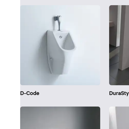
D-Code
DuraSty