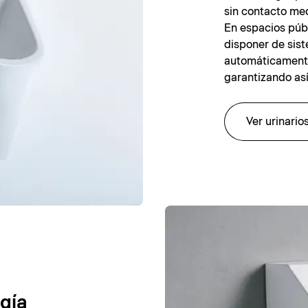
sin contacto med
En espacios públ
disponer de sis
automáticamente
garantizando así
Ver urinari
ogía