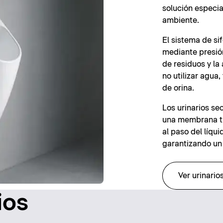
solución especi
ambiente.
El sistema de si
mediante presió
de residuos y la
no utilizar agua
de orina.
Los urinarios se
una membrana t
al paso del líqu
garantizando un 
Ver urinario
ios