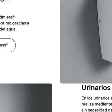
Rimless®
óptimo gracias a
del agua.
less®
Urinarios
En los urinarios 
realiza mediant
sin necesidad de