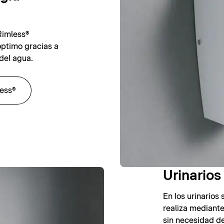
Rimless®
óptimo gracias a
del agua.
less®
Urinarios
En los urinarios 
realiza mediant
sin necesidad de