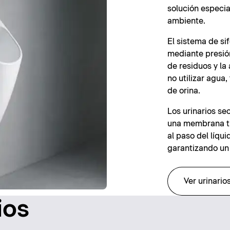
solución especi
ambiente.
El sistema de si
mediante presió
de residuos y la
no utilizar agua
de orina.
Los urinarios se
una membrana t
al paso del líqu
garantizando un 
Ver urinario
ios