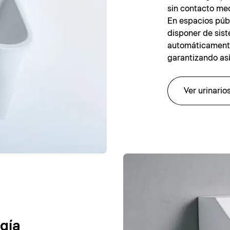
sin contacto med
En espacios públ
disponer de sis
automáticamente
garantizando así
Ver urinari
ogía