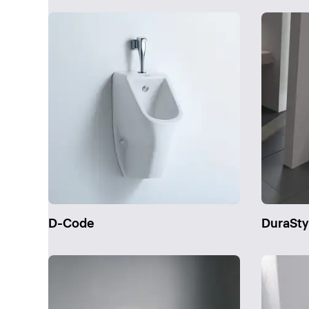
D-Code
DuraSty