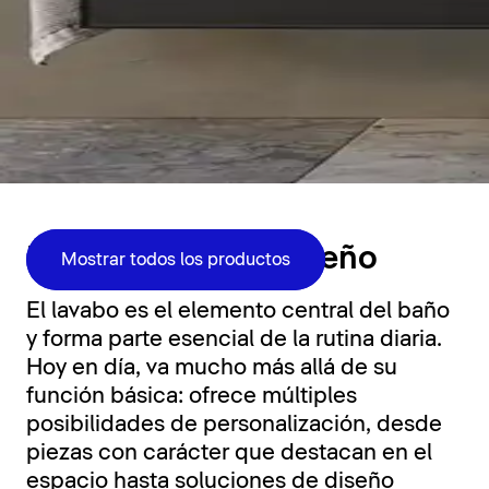
Zona de lavabo
Funcionalidad y diseño
Mostrar todos los productos
El lavabo es el elemento central del baño
y forma parte esencial de la rutina diaria.
Hoy en día, va mucho más allá de su
función básica: ofrece múltiples
posibilidades de personalización, desde
piezas con carácter que destacan en el
espacio hasta soluciones de diseño