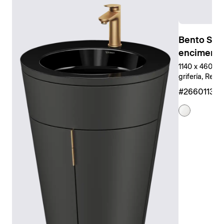
Bento Sta
encimera
1140 x 460 mm
grifería, Rect
#266011327