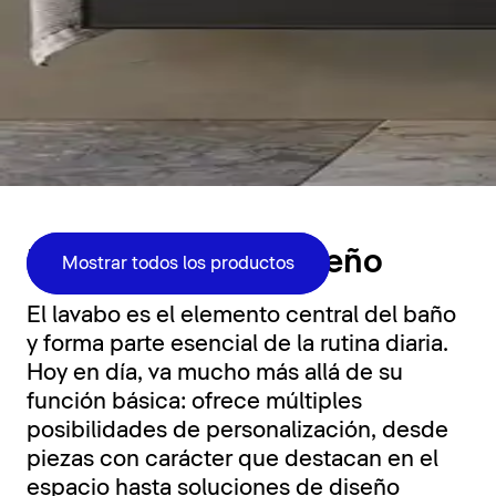
Zona de lavabo
Funcionalidad y diseño
Mostrar todos los productos
El lavabo es el elemento central del baño
y forma parte esencial de la rutina diaria.
Hoy en día, va mucho más allá de su
función básica: ofrece múltiples
posibilidades de personalización, desde
piezas con carácter que destacan en el
espacio hasta soluciones de diseño