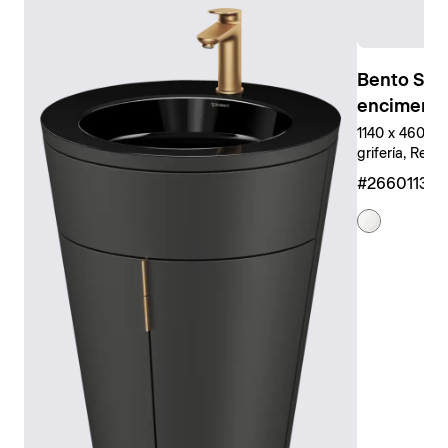
Bento Sta
encimera
1140 x 460 mm
grifería, Rect
#266011327