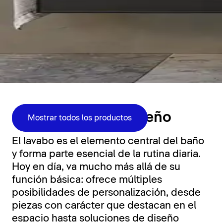
Zona de lavabo
Funcionalidad y diseño
Mostrar todos los productos
El lavabo es el elemento central del baño
y forma parte esencial de la rutina diaria.
Hoy en día, va mucho más allá de su
función básica: ofrece múltiples
posibilidades de personalización, desde
piezas con carácter que destacan en el
espacio hasta soluciones de diseño