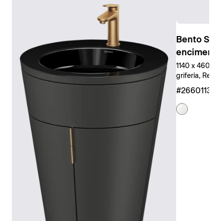
Bento Sta
encimera
1140 x 460 mm
grifería, Rect
#266011327