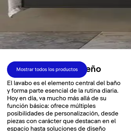
Zona de lavabo
Funcionalidad y diseño
Mostrar todos los productos
El lavabo es el elemento central del baño
y forma parte esencial de la rutina diaria.
Hoy en día, va mucho más allá de su
función básica: ofrece múltiples
posibilidades de personalización, desde
piezas con carácter que destacan en el
espacio hasta soluciones de diseño