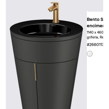
Bento Sta
encimera
1140 x 460 mm
grifería, Rect
#266011327