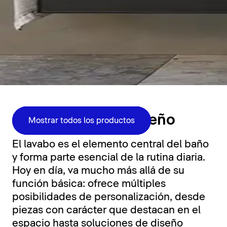
Zona de lavabo
Funcionalidad y diseño
Mostrar todos los productos
El lavabo es el elemento central del baño
y forma parte esencial de la rutina diaria.
Hoy en día, va mucho más allá de su
función básica: ofrece múltiples
posibilidades de personalización, desde
piezas con carácter que destacan en el
espacio hasta soluciones de diseño