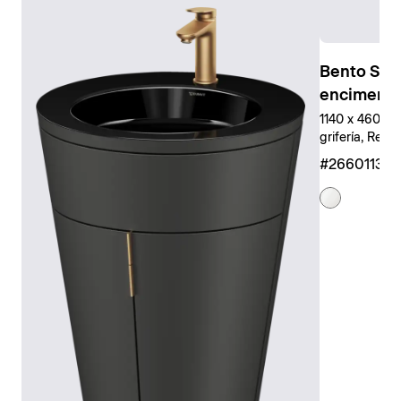
Bento Sta
encimera
1140 x 460 mm
grifería, Rect
#266011327